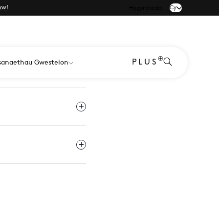
yw!
Cy
Hygyrchedd
PLUS
anaethau Gwesteion