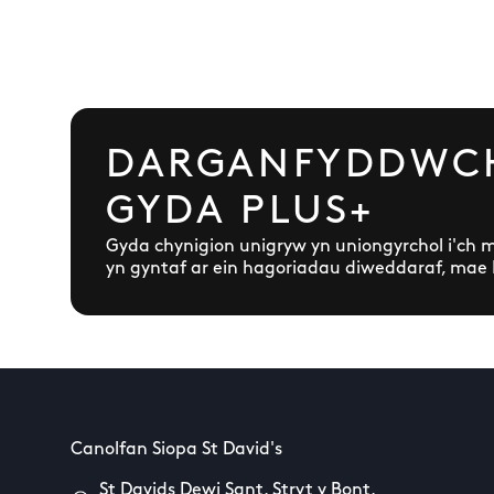
DARGANFYDDWCH
GYDA PLUS+
Gyda chynigion unigryw yn uniongyrchol i'ch
yn gyntaf ar ein hagoriadau diweddaraf, mae PL
Canolfan Siopa St David's
St Davids Dewi Sant, Stryt y Bont,