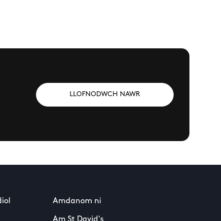
LLOFNODWCH NAWR
iol
Amdanom ni
Am St David's