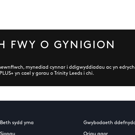
 FWY O GYNIGION
 mewnflwch, mynediad cynnar i ddigwyddiadau ac yn edrych
US+ yn cael y gorau o Trinity Leeds i chi.
Beth sydd yma
Gwybodaeth ddefnydd
Siopau
Oriau agor