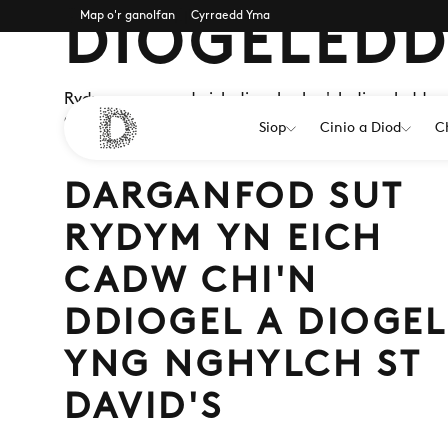
Map o'r ganolfan
Cyrraedd Yma
DIOGELED
Rydym yn cymryd eich diogelwch a'ch diogeledd o d
diwrnod ymlaciol.
Siop
Cinio a Diod
C
DARGANFOD SUT
RYDYM YN EICH
CADW CHI'N
DDIOGEL A DIOGEL
YNG NGHYLCH ST
DAVID'S