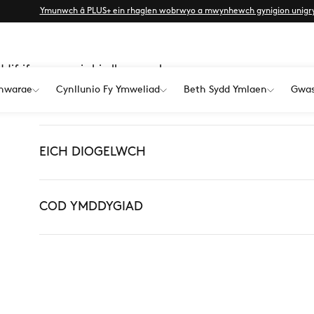
Ymunwch â PLUS+ ein rhaglen wobrwyo a mwynhewch gynigion unigr
D
difrif er mwyn i chi allu mwynhau
hwarae
Cynllunio Fy Ymweliad
Beth Sydd Ymlaen
Gwas
EICH DIOGELWCH
COD YMDDYGIAD