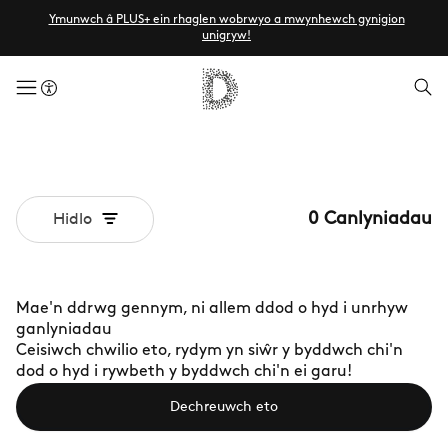
Ymunwch â PLUS+ ein rhaglen wobrwyo a mwynhewch gynigion
unigryw!
menuButton
0
Canlyniadau
Hidlo
Mae'n ddrwg gennym, ni allem ddod o hyd i unrhyw
ganlyniadau
Ceisiwch chwilio eto, rydym yn siŵr y byddwch chi'n
dod o hyd i rywbeth y byddwch chi'n ei garu!
Dechreuwch eto