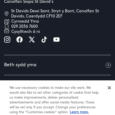
Canolfan Siopa St David's
St Davids Dewi Sant, Stryt y Bont, Canolfan St
Davids, Caerdydd CF10 2EF
Cyrraedd Yma
029 2036 7600
Cysylltwch â ni
Beth sydd yma
Gwybodaeth ddefnyddiol
We use necessary cookies to make our site work. We
would also like to set other categories of cookie that help
us make improvements, deliver personalised
advertisements and offer social media features. These
Amdanom ni
will be set only if you accept. Change your preferences
using the "Customise cookies" option.
Learn more.