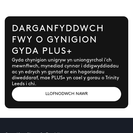
DARGANFYDDWCH
FWY O GYNIGION
GYDA PLUS+
Gyda chynigion unigryw yn uniongyrchol i'ch
mewnflwch, mynediad cynnar i ddigwyddiadau
ac yn edrych yn gyntaf ar ein hagoriadau
diweddaraf, mae PLUS+ yn cael y gorau o Trinity
Leeds i chi.
LLOFNODWCH NAWR